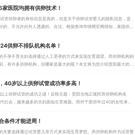
5家医院均拥有供卵技术！
。试管供卵者的身份信息是真的，但是关于供卵试管婴儿的隐私信息，是
有一流的设备和专业的医疗团队。该中心在试管婴儿领域取得了显著的成
好的、不允许向外人透露的。合法。根据查询华律网官网得知，泰国供
殖技术、胚胎培养和移植等。中心还注重患者的心理健康，提供心理咨询
24供卵不排队机构名单！
的不孕不育夫妇选择通过人工受孕的方式来实现生育愿望。而供卵机构则
阳，有许多供卵机构，但哪家是最大的呢？本文将为您介绍贵阳最大的
，40岁以上供卵试管成功率多高！
岁以上供卵试管的成功之谜！反映主题：贵阳当地正规民营供卵机构名
现代社会，越来越多的夫妇面临生育难题。而对于那些年过40的女性来
合条件才能进周！
的夫妻选择通过试管婴儿等方式来实现生育梦想。而供卵机构作为试管婴