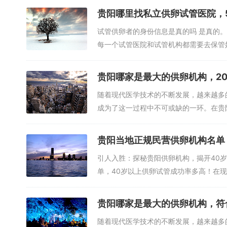
贵阳哪里找私立供卵试管医院，
6. 贵阳市第一人民医院生殖医学中心
试管供卵者的身份信息是真的吗 是真的
贵阳市第一人民医院生殖医学中心是一家专业的生殖医院，拥
每一个试管医院和试管机构都需要去保管
就，成功率较高。中心提供全方位的试管婴儿服务，包括辅助生
卵...
和支持，帮助夫妇度过试管婴儿过程中的各种心理困扰。
贵阳哪家是最大的供卵机构，20
随着现代医学技术的不断发展，越来越多
成为了这一过程中不可或缺的一环。在贵
供...
贵阳当地正规民营供卵机构名单
引人入胜：探秘贵阳供卵机构，揭开40
单，40岁以上供卵试管成功率多高！在
说...
贵阳哪家是最大的供卵机构，符
随着现代医学技术的不断发展，越来越多