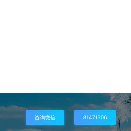
咨询微信
81471306