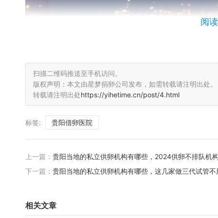
阅读
扫描二维码推送至手机访问。
版权声明：本文由星梦捐卵公司发布，如需转载请注明出处。
4. 贵阳市妇幼保健院生殖医学中心
转载请注明出处
https://yihetime.cn/post/4.html
贵阳市妇幼保健院生殖医学中心是一家专业的生殖医院，拥有一
标签:
贵阳借卵医院
成功率较高。中心提供个性化的治疗方案，根据患者的具体情
持，帮助夫妇度过试管婴儿过程中的各种心理困扰。
上一篇：
贵阳当地的私立供卵机构有哪些，2024供卵不排队机
5. 贵阳市中医院生殖医学中心
下一篇：
贵阳当地的私立供卵机构有哪些，这几家做三代试管不
贵阳市中医院生殖医学中心是一家专业的生殖医院，拥有一流的
率较高。中心采用先进的辅助生殖技术，包括体外受精和胚胎移
相关文章
试管婴儿过程中的各种心理困扰。