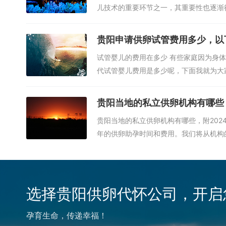
儿技术的重要环节之一，其重要性也逐渐
才...
贵阳申请供卵试管费用多少，以
试管婴儿的费用在多少 有些家庭因为身
代试管婴儿费用是多少呢，下面我就为大
小...
贵阳当地的私立供卵机构有哪些
7. 贵阳市妇幼保健院辅助生殖中心
贵阳当地的私立供卵机构有哪些，附202
年的供卵助孕时间和费用。我们将从机构的
贵阳市妇幼保健院辅助生殖中心是一家专业的辅助生殖医院，拥
验，成功率较高。中心提供个性化的治疗方案，根据患者的具体
支持，帮助夫妇度过试管婴儿过程中的各种心理困扰。
选择贵阳供卵代怀公司，开启
8. 贵阳市中医院辅助生殖中心
贵阳市中医院辅助生殖中心是一家专业的辅助生殖医院，拥有一
孕育生命，传递幸福！