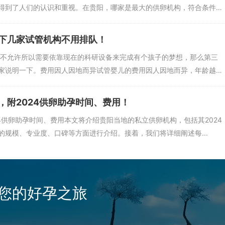
得到了人们的认识和重视。在贵阳，哪家是最大的供卵机构，符合条件
下几家试管机构不用排队！
体不允许所以需要依靠现在的科研设备来完成有个孩子的梦想，那么第三
家说明一下。费用因人因地而异试管婴儿的费用因人因地而异，年龄越
，附2024供卵助孕时间、费用！
4供卵助孕时间、费用本文将介绍贵阳当地的私立供卵机构，包括其2024
规模、专业度、口碑等方面进行介绍。接着，我们将详细阐述每...
有一流的设备和专业的医疗团队。该中心在试管婴儿领域积累了丰富的经
情况制定合适的治疗计划。中心还注重患者的心理健康，提供心理咨询和
您的好孕之旅
流的设备和专业的医疗团队。该中心在试管婴儿领域取得了显著的成就，