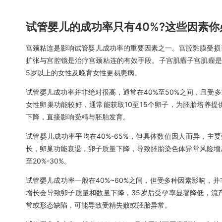
试管婴儿的成功率只有40%?这些因素你
宫颈粘连是影响试管婴儿成功率的重要因素之一。宫腔黏膜受损
扩张与宫腔镜是治疗宫颈粘连的有效手段。子宫肌瘤子宫肌瘤是
5岁以上的女性及晚育女性更易患病。
试管婴儿成功率并非绝对很高，通常在40%至50%之间，且受
女性卵巢功能较好，通常能获取10至15个卵子，为胚胎培养
下降，直接影响受精与胚胎发育。
试管婴儿成功率平均在40%-65%，但具体数值因人而异，主
长，卵巢功能衰退，卵子质量下降，导致胚胎染色体异常风险增加。
至20%-30%。
试管婴儿成功率一般在40%~60%之间，但受多种因素影响，
增长会导致卵子质量和数量下降，35岁后受孕率显著降低，流
常或形态缺陷，可能导致受精失败或胚胎异常。