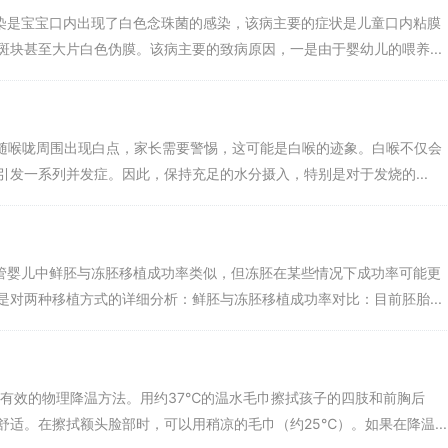
备试管婴儿资质的医院进行治疗。保持良好的心理状态良好的心理状态更
感染是宝宝口内出现了白色念珠菌的感染，该病主要的症状是儿童口内粘膜
该尽量保持情绪平和，不要产生过重的心理负担。
块甚至大片白色伪膜。该病主要的致病原因，一是由于婴幼儿的喂养...
做试管婴儿的成功率在60-70%左右，也就是说10个人做试管，有6-7
也不是百分百。在进行试管婴儿之前，明确不孕的病因和是否适合做“试管
伴随喉咙周围出现白点，家长需要警惕，这可能是白喉的迹象。白喉不仅会
以及就诊前需要准备的资料。费用因人而异试管婴儿的费用因人而异，取
发一系列并发症。因此，保持充足的水分摄入，特别是对于发烧的...
气的医院试管婴儿成功率只有35%。第三代试管技术泰国的第三代试管婴儿
儿技术。
试管婴儿中鲜胚与冻胚移植成功率类似，但冻胚在某些情况下成功率可能更
对两种移植方式的详细分析：鲜胚与冻胚移植成功率对比：目前胚胎...
的全国平均成功率只有40。尽管没有医院能保证百分百成功，但我们可
过程中遭遇失败，不要气馁，总结经验是关键。那么，是什么影响了试管的
种有效的物理降温方法。用约37℃的温水毛巾擦拭孩子的四肢和前胸后
适。在擦拭额头脸部时，可以用稍凉的毛巾（约25℃）。如果在降温...