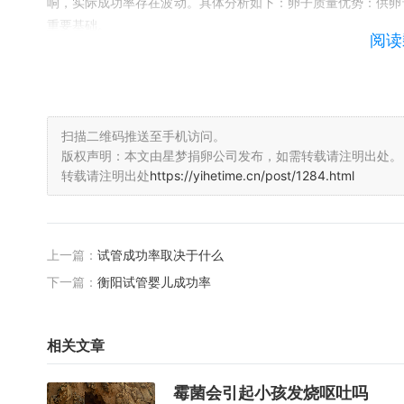
响，实际成功率存在波动。具体分析如下：卵子质量优势：供卵
重要基础。
阅读
4、供卵试管婴儿成功率通常较高，正常情况下一般可达到86
以下是对供卵试管婴儿成功率的详细分析：供卵试管婴儿成功率
卵者多为年轻女性，其卵子质量相对较高。
扫描二维码推送至手机访问。
5、国内供卵试管婴儿高龄一次成功的案例存在，但整体比例较
版权声明：本文由星梦捐卵公司发布，如需转载请注明出处。
展开分析：年龄因素：40岁及以上女性属于高龄生育群体，卵
转载请注明出处
https://yihetime.cn/post/1284.html
轻女性。
6、岁女性做供卵试管婴儿的成功率会受到一定影响，但相较于普
率还需根据个人体质和医疗条件综合评估。首先，需要明确的是
上一篇：
试管成功率取决于什么
的卵巢功能会逐渐衰退，生育能力也会相应下降。
下一篇：
衡阳试管婴儿成功率
试管婴儿的成功率有多少,如何提高成功率
相关文章
1、宫腔粘连宫腔粘连是影响试管婴儿成功率的重要因素之一。有
功怀孕。宫颈扩张与宫腔镜是治疗宫腔粘连的有效手段，但粘连
霉菌会引起小孩发烧呕吐吗