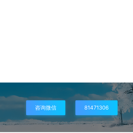
咨询微信
81471306