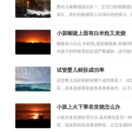
2、因此，为了提高试管婴儿的成功率，要谨慎选择专业的、具
婴幼儿霉菌感染症状 1、宝宝口腔霉菌
有利于试管婴儿的成功。因此，患者在试管婴儿治疗过程中，应
发红，发红的黏膜面上出现白色的斑点、斑
3、0个人做试管几个能成功根据我的了解国内一些优秀的生殖中心
个人可以成功。
小孩喉咙上面有白米粒又发烧
4、试管婴儿是一项高科技的生殖技术，费用因人而异，成功率
喉咙有小白点,米粒状,感觉喉咙痛 发烧
婴儿”是至关重要的。本文将为您介绍试管婴儿的费用、成功率
对孩子的呼吸系统造成严重威胁，还可能引
决于每个人的身体状况。
5、泰国试管婴儿成功率可高达65%~70%左右，国内较有名
试管婴儿鲜胚成功率
技术已非常成熟，而国内各大医院均实施第一代、第二代试管婴
试管婴儿冻胚和鲜胚哪个成功率高 1、
高，具体选择需依据患者身体条件。以下是
正常人做试管婴儿成功率是多少?
试管婴儿的旅程可能会充满挑战，但请记住，目前我国试管婴儿
小孩上火下寒老发烧怎么办
以共同努力，警惕“包怀孕”陷阱，为成功添一份保障。若试管
小孩反复发烧处理方法 温水擦浴是另一
成功率呢？让我们一起来探讨。
背，使皮肤的高温逐渐降低，让宝宝感到舒