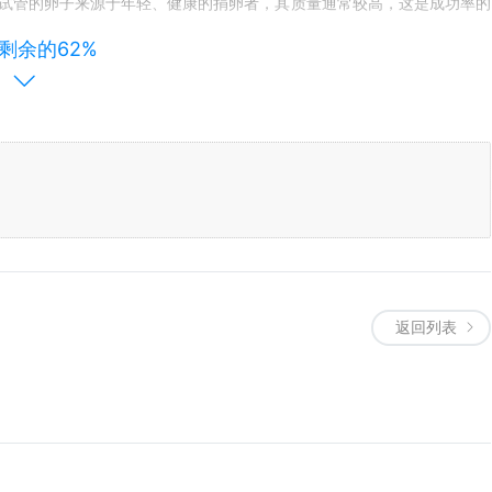
试管的卵子来源于年轻、健康的捐卵者，其质量通常较高，这是成功率的
剩余的62%
%左右，但具体成功率受女性子宫条件、身体状况及操作流程规范性影响。
较高的原因：供卵试管婴儿中，捐赠的卵子基础质量通常非常好，因为捐
低，成功率受年龄、身体条件、胚胎质量等多因素影响。以下从不同角度
巢功能显著下降，卵子质量降低，自然妊娠率及试管婴儿成功率均低于年
通试管婴儿技术，其成功率仍然较高，大约在50%-60%左右，具体成功
，年龄对于女性的生育能力有着至关重要的影响。随着年龄的增长，女性
返回列表
?
研究显示，78%的宫腔粘连患者经过7年有望恢复月经，45%的患者能成
严重时可能增加子宫穿孔等风险。