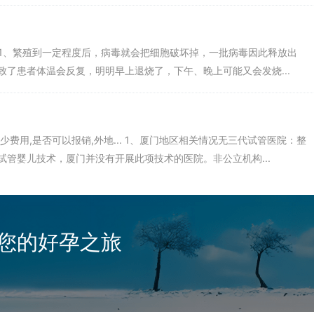
办? 1、繁殖到一定程度后，病毒就会把细胞破坏掉，一批病毒因此释放出
了患者体温会反复，明明早上退烧了，下午、晚上可能又会发烧...
费用,是否可以报销,外地... 1、厦门地区相关情况无三代试管医院：整
管婴儿技术，厦门并没有开展此项技术的医院。非公立机构...
您的好孕之旅